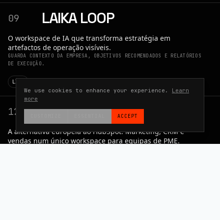
LAIKA LOOP
09
O workspace de IA que transforma estratégia em
artefactos de operação visíveis.
GUARDA CONTEXTO DA EMPRESA, OBJETIVOS RECOMENDADOS E RELATÓRIOS
DE EXECUÇÃO.
LIVE
We use cookies to enhance your experience.
Learn
more
LAIKAHUB
12
CUSTOMIZE
ESSENTIAL
ACCEPT
A alternativa europeia ao HubSpot. Marketing, CRM e
vendas num único workspace para equipas de PME.
ALOJADO NA UE, NATIVO EM GDPR, PRONTO PARA O EU AI ACT E
FATURAÇÃO ELETRÓNICA VIDA/PEPPOL.
LIVE
PARAI
13