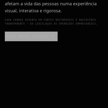
afetam a vida das pessoas numa experiência
visual, interativa e rigorosa.
CADA CAMADA ASSENTA EM FONTES RASTREÁVEIS E RACIOCÍNIO
TRANSPARENTE — DA LEGISLAÇÃO ÀS OPERAÇÕES EMPRESARIAIS.
FIQUE MENOS PERDIDA